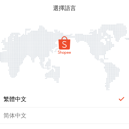
選擇語言
繁體中文
简体中文
頁面無法顯示