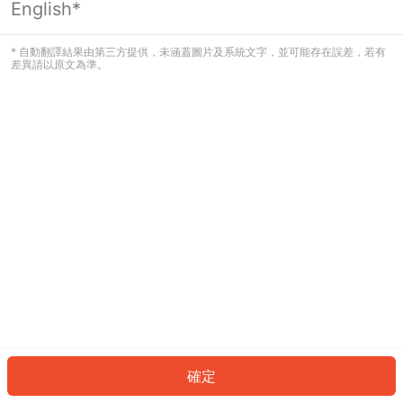
English*
發生錯誤！請登入並再試一次或回到主
頁。
* 自動翻譯結果由第三方提供，未涵蓋圖片及系統文字，並可能存在誤差，若有
差異請以原文為準。
登入
返回首頁
確定
ID: 4413cf48d2a-0857-4b84-b6c6-4786ee7ba978