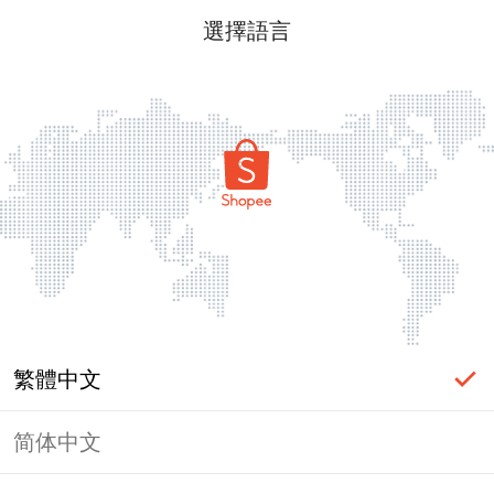
選擇語言
繁體中文
简体中文
頁面無法顯示