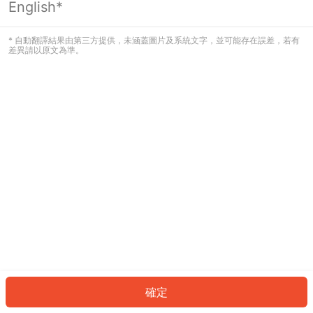
English*
發生錯誤！請登入並再試一次或回到主
頁。
* 自動翻譯結果由第三方提供，未涵蓋圖片及系統文字，並可能存在誤差，若有
差異請以原文為準。
登入
返回首頁
確定
ID: 992c14886c5-dc3b-4dee-b5c3-9f55fa3bb968