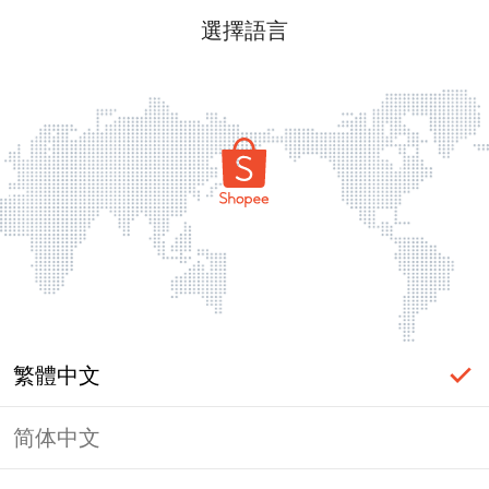
選擇語言
繁體中文
简体中文
頁面無法顯示