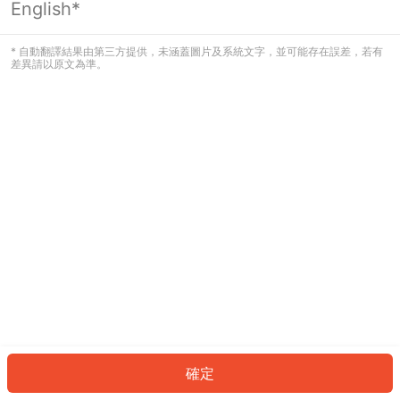
English*
發生錯誤！請登入並再試一次或回到主
頁。
* 自動翻譯結果由第三方提供，未涵蓋圖片及系統文字，並可能存在誤差，若有
差異請以原文為準。
登入
返回首頁
確定
ID: 26746095b27-fe2b-4ba7-8e15-4793c71a901c