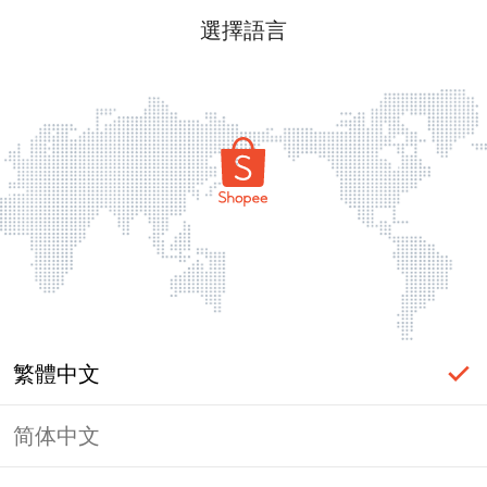
選擇語言
繁體中文
简体中文
頁面無法顯示