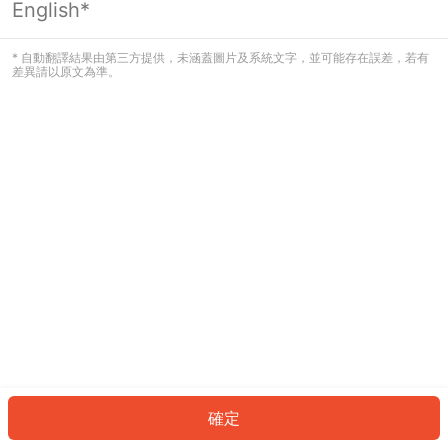
English*
發生錯誤！請登入並再試一次或回到主
頁。
* 自動翻譯結果由第三方提供，未涵蓋圖片及系統文字，並可能存在誤差，若有
差異請以原文為準。
登入
返回首頁
確定
ID: 51524ac4368-5b87-4186-a1aa-06d3e5012485