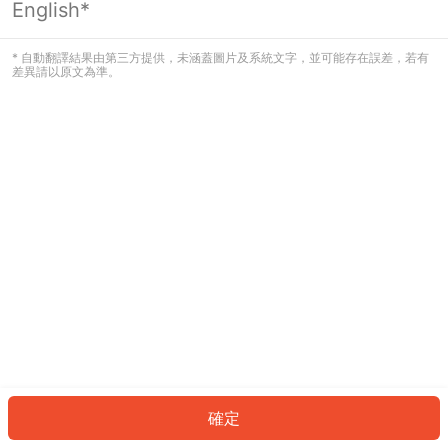
English*
發生錯誤！請登入並再試一次或回到主
頁。
* 自動翻譯結果由第三方提供，未涵蓋圖片及系統文字，並可能存在誤差，若有
差異請以原文為準。
登入
返回首頁
確定
ID: 204168a4b13-dd70-44d3-8cab-6ae50c801d9e