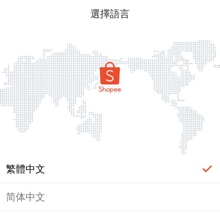
選擇語言
繁體中文
简体中文
頁面無法顯示