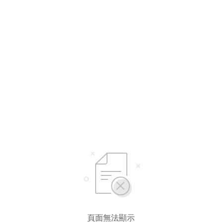
選擇語言
繁體中文
简体中文
頁面無法顯示