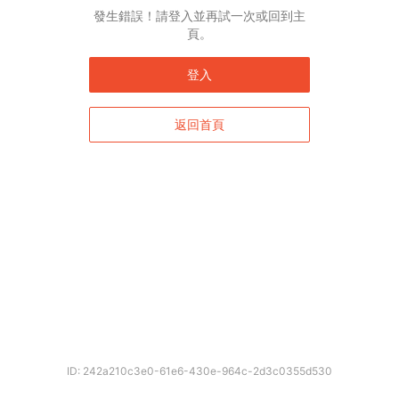
English*
發生錯誤！請登入並再試一次或回到主
頁。
* 自動翻譯結果由第三方提供，未涵蓋圖片及系統文字，並可能存在誤差，若有
差異請以原文為準。
登入
返回首頁
確定
ID: 242a210c3e0-61e6-430e-964c-2d3c0355d530