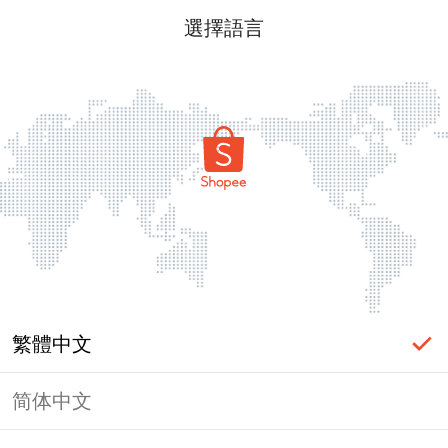
選擇語言
繁體中文
简体中文
頁面無法顯示