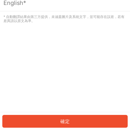
English*
發生錯誤！請登入並再試一次或回到主
頁。
* 自動翻譯結果由第三方提供，未涵蓋圖片及系統文字，並可能存在誤差，若有
差異請以原文為準。
登入
返回首頁
確定
ID: 6858c99acba-1874-4caf-9059-26e393334083