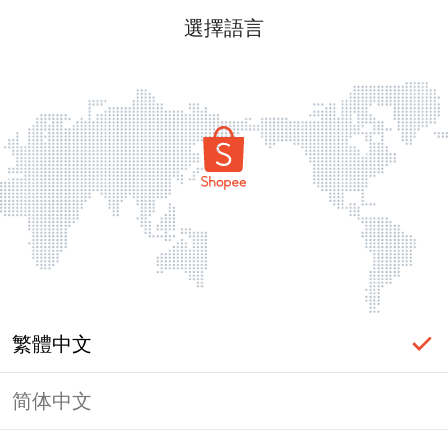
選擇語言
繁體中文
简体中文
頁面無法顯示