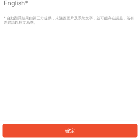
English*
發生錯誤！請登入並再試一次或回到主
頁。
* 自動翻譯結果由第三方提供，未涵蓋圖片及系統文字，並可能存在誤差，若有
差異請以原文為準。
登入
返回首頁
確定
ID: 385aafe53c4-0faf-4337-bee0-de1c125d8d08