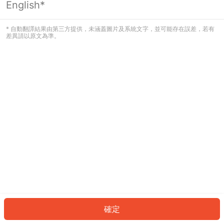
English*
發生錯誤！請登入並再試一次或回到主
頁。
* 自動翻譯結果由第三方提供，未涵蓋圖片及系統文字，並可能存在誤差，若有
差異請以原文為準。
登入
返回首頁
確定
ID: 83462afea9f-007d-4c2c-948f-2a03ee0875f1