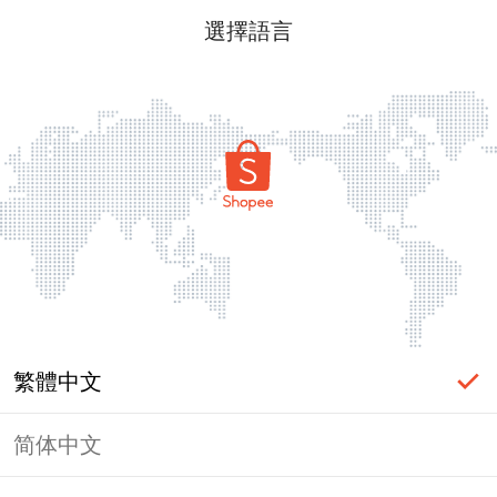
選擇語言
繁體中文
简体中文
頁面無法顯示