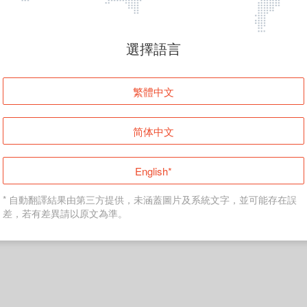
頁面無法顯示
選擇語言
發生錯誤！請登入並再試一次或回到主頁。
繁體中文
登入
简体中文
返回首頁
English*
* 自動翻譯結果由第三方提供，未涵蓋圖片及系統文字，並可能存在誤
差，若有差異請以原文為準。