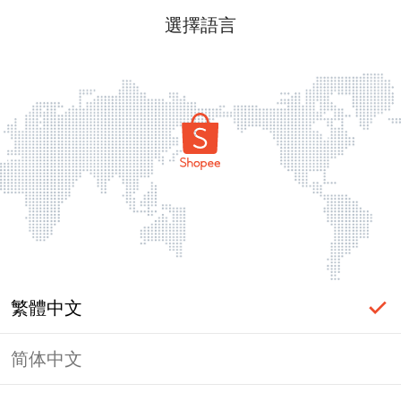
選擇語言
繁體中文
简体中文
頁面無法顯示