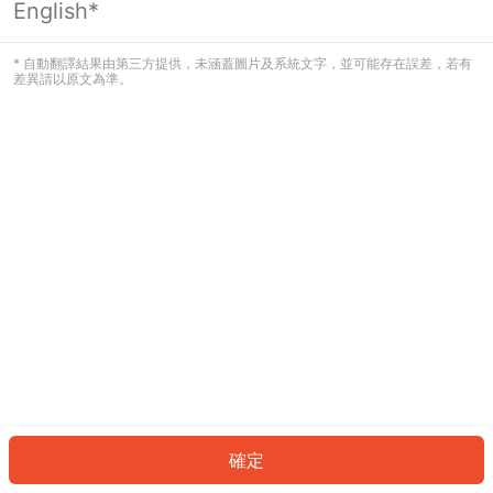
English*
發生錯誤！請登入並再試一次或回到主
頁。
* 自動翻譯結果由第三方提供，未涵蓋圖片及系統文字，並可能存在誤差，若有
差異請以原文為準。
登入
返回首頁
確定
ID: 2897e8ea0f7-9d5b-4158-b914-010cd38c30e8