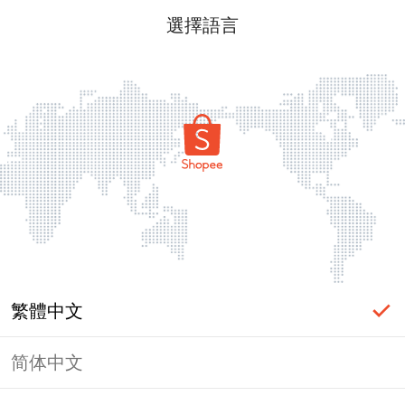
選擇語言
繁體中文
简体中文
頁面無法顯示