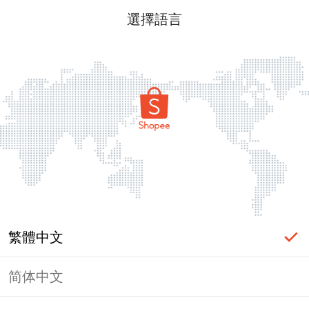
選擇語言
繁體中文
简体中文
頁面無法顯示