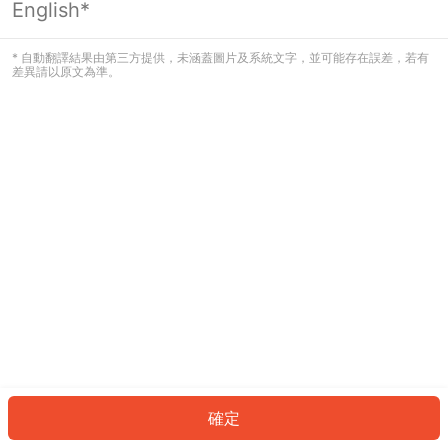
English*
發生錯誤！請登入並再試一次或回到主
頁。
* 自動翻譯結果由第三方提供，未涵蓋圖片及系統文字，並可能存在誤差，若有
差異請以原文為準。
登入
返回首頁
確定
ID: 92bb499827-60f0-4af8-a786-244445050b3b