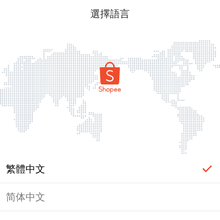
選擇語言
繁體中文
简体中文
頁面無法顯示