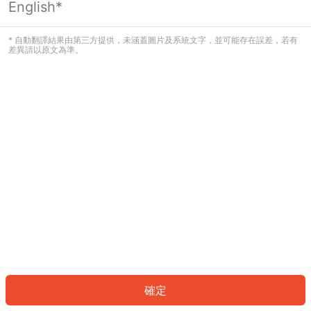
English*
發生錯誤！請登入並再試一次或回到主
頁。
* 自動翻譯結果由第三方提供，未涵蓋圖片及系統文字，並可能存在誤差，若有
差異請以原文為準。
登入
返回首頁
確定
ID: 16438e8c8dc-4161-4833-8331-db4c823f7024