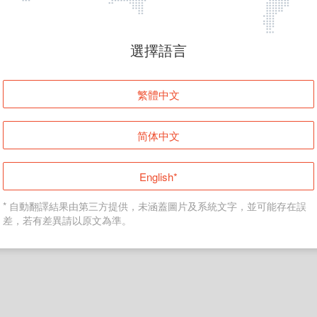
頁面無法顯示
選擇語言
發生錯誤！請登入並再試一次或回到主頁。
繁體中文
登入
简体中文
返回首頁
English*
* 自動翻譯結果由第三方提供，未涵蓋圖片及系統文字，並可能存在誤
差，若有差異請以原文為準。