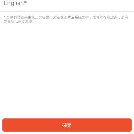
English*
發生錯誤！請登入並再試一次或回到主
頁。
* 自動翻譯結果由第三方提供，未涵蓋圖片及系統文字，並可能存在誤差，若有
差異請以原文為準。
登入
返回首頁
確定
ID: 135a0019b13-0791-4ca0-ac7c-4ccaef65a937