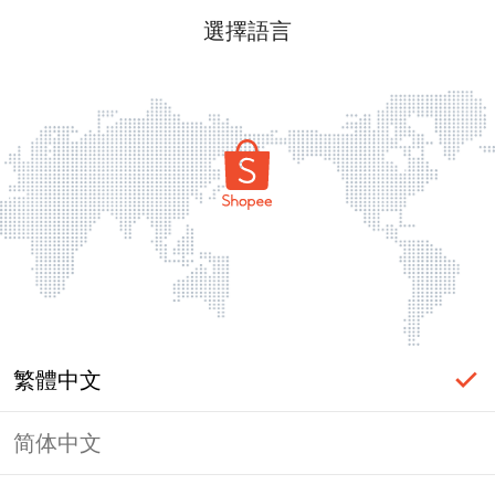
選擇語言
繁體中文
简体中文
頁面無法顯示