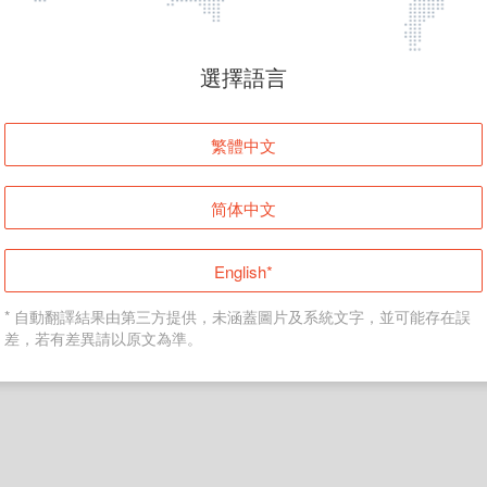
頁面無法顯示
選擇語言
發生錯誤！請登入並再試一次或回到主頁。
繁體中文
登入
简体中文
返回首頁
English*
* 自動翻譯結果由第三方提供，未涵蓋圖片及系統文字，並可能存在誤
差，若有差異請以原文為準。