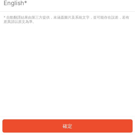
English*
發生錯誤！請登入並再試一次或回到主
頁。
* 自動翻譯結果由第三方提供，未涵蓋圖片及系統文字，並可能存在誤差，若有
差異請以原文為準。
登入
返回首頁
確定
ID: 26b96de0e5-1f17-40bb-b23a-318c2e1d9e93