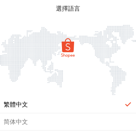
選擇語言
繁體中文
简体中文
頁面無法顯示