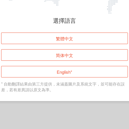
頁面無法顯示
選擇語言
發生錯誤！請登入並再試一次或回到主頁。
繁體中文
登入
简体中文
返回首頁
English*
* 自動翻譯結果由第三方提供，未涵蓋圖片及系統文字，並可能存在誤
差，若有差異請以原文為準。