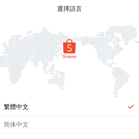
選擇語言
繁體中文
简体中文
頁面無法顯示