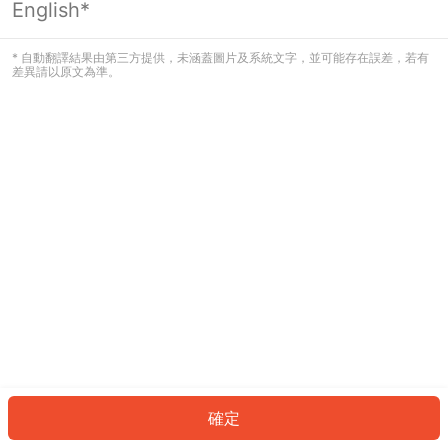
English*
發生錯誤！請登入並再試一次或回到主
頁。
* 自動翻譯結果由第三方提供，未涵蓋圖片及系統文字，並可能存在誤差，若有
差異請以原文為準。
登入
返回首頁
確定
ID: 28222aaadd2-a5d5-4962-8596-38bd24c18b06