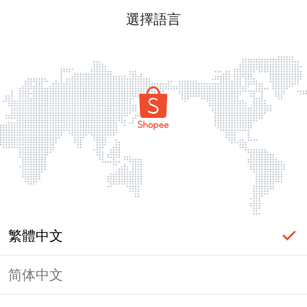
選擇語言
繁體中文
简体中文
頁面無法顯示