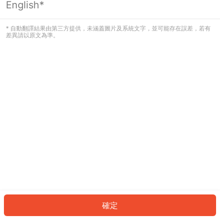
English*
發生錯誤！請登入並再試一次或回到主
頁。
* 自動翻譯結果由第三方提供，未涵蓋圖片及系統文字，並可能存在誤差，若有
差異請以原文為準。
登入
返回首頁
確定
ID: 5781c3afc41-1787-4e00-b911-0e73a7e2a46a