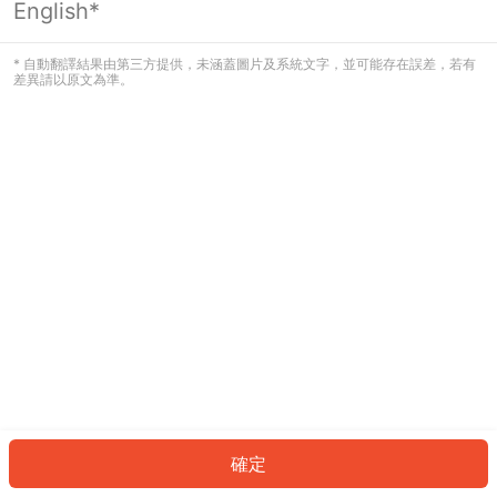
English*
發生錯誤！請登入並再試一次或回到主
頁。
* 自動翻譯結果由第三方提供，未涵蓋圖片及系統文字，並可能存在誤差，若有
差異請以原文為準。
登入
返回首頁
確定
ID: 557f026b54c-8c3e-426b-a998-2a9959dab6cf