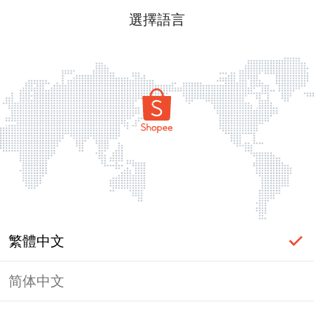
選擇語言
繁體中文
简体中文
頁面無法顯示