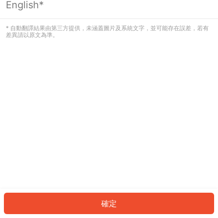
English*
發生錯誤！請登入並再試一次或回到主
頁。
* 自動翻譯結果由第三方提供，未涵蓋圖片及系統文字，並可能存在誤差，若有
差異請以原文為準。
登入
返回首頁
確定
ID: 56500c126fe-29a9-4743-bdfd-71179eb32ae5