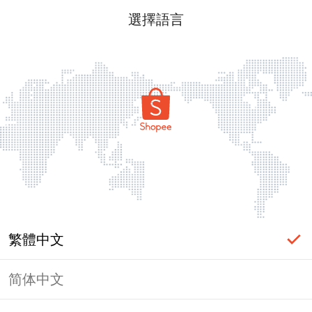
選擇語言
繁體中文
简体中文
頁面無法顯示