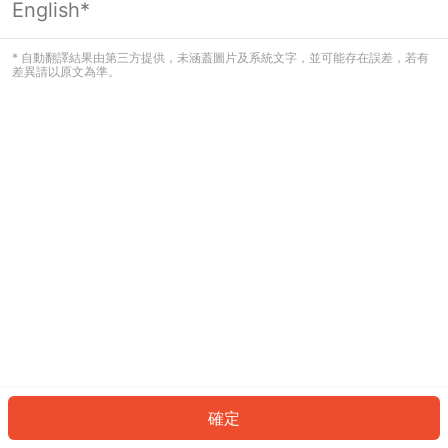
English*
發生錯誤！請登入並再試一次或回到主
頁。
* 自動翻譯結果由第三方提供，未涵蓋圖片及系統文字，並可能存在誤差，若有
差異請以原文為準。
登入
返回首頁
確定
ID: 62416cd1c1-273f-4d71-81b0-9199e4e9b262