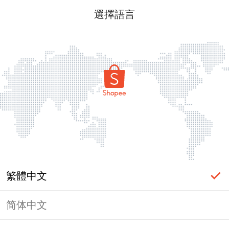
選擇語言
繁體中文
简体中文
頁面無法顯示