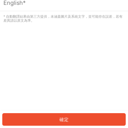
English*
發生錯誤！請登入並再試一次或回到主
頁。
* 自動翻譯結果由第三方提供，未涵蓋圖片及系統文字，並可能存在誤差，若有
差異請以原文為準。
登入
返回首頁
確定
ID: 7329763d47f-f936-4abe-a48b-34e12af5be71