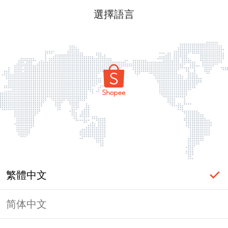
選擇語言
繁體中文
简体中文
頁面無法顯示