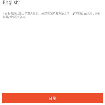
English*
發生錯誤！請登入並再試一次或回到主
頁。
* 自動翻譯結果由第三方提供，未涵蓋圖片及系統文字，並可能存在誤差，若有
差異請以原文為準。
登入
返回首頁
確定
ID: 7740b45e0d3-1fc3-49eb-a96c-be1d957e72cc