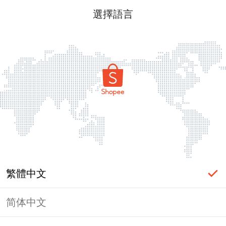
選擇語言
繁體中文
简体中文
頁面無法顯示