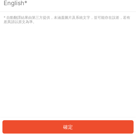
English*
發生錯誤！請登入並再試一次或回到主
頁。
* 自動翻譯結果由第三方提供，未涵蓋圖片及系統文字，並可能存在誤差，若有
差異請以原文為準。
登入
返回首頁
確定
ID: 556f75d8556-e033-4ce0-bdea-f7077444ea6e