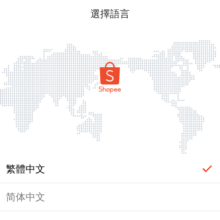
選擇語言
繁體中文
简体中文
頁面無法顯示