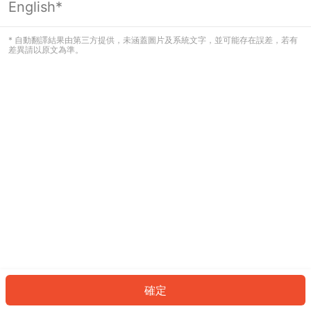
English*
發生錯誤！請登入並再試一次或回到主
頁。
* 自動翻譯結果由第三方提供，未涵蓋圖片及系統文字，並可能存在誤差，若有
差異請以原文為準。
登入
返回首頁
確定
ID: 15658b0dd21-d395-4545-b86a-45b20d831174