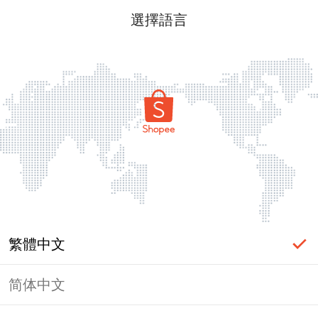
選擇語言
繁體中文
简体中文
頁面無法顯示