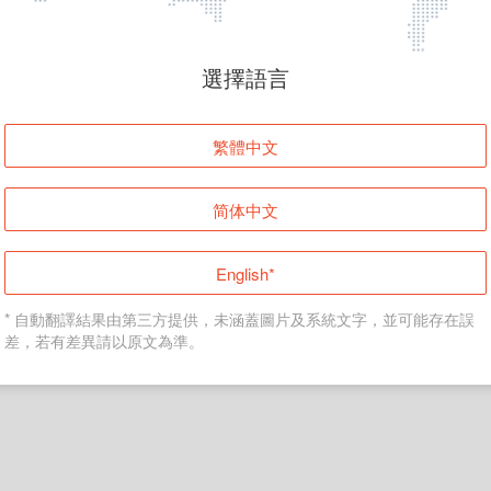
頁面無法顯示
選擇語言
發生錯誤！請登入並再試一次或回到主頁。
繁體中文
登入
简体中文
返回首頁
English*
* 自動翻譯結果由第三方提供，未涵蓋圖片及系統文字，並可能存在誤
差，若有差異請以原文為準。