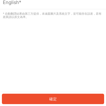
English*
發生錯誤！請登入並再試一次或回到主
頁。
* 自動翻譯結果由第三方提供，未涵蓋圖片及系統文字，並可能存在誤差，若有
差異請以原文為準。
登入
返回首頁
確定
ID: 750fac8351c-27a3-4203-8891-0709306ac022