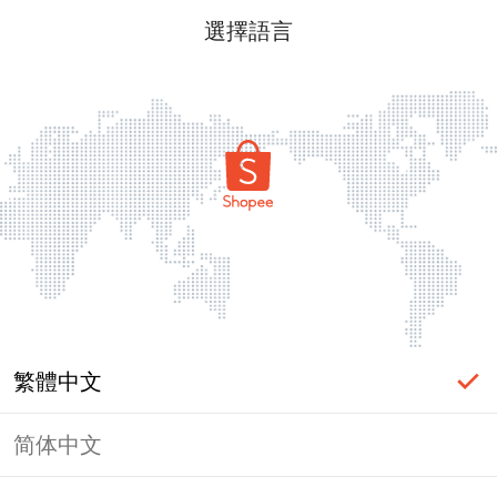
選擇語言
繁體中文
简体中文
頁面無法顯示