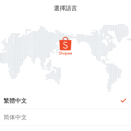
選擇語言
繁體中文
简体中文
頁面無法顯示