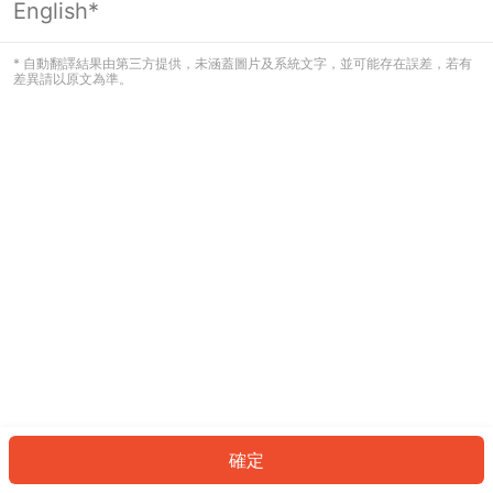
English*
發生錯誤！請登入並再試一次或回到主
頁。
* 自動翻譯結果由第三方提供，未涵蓋圖片及系統文字，並可能存在誤差，若有
差異請以原文為準。
登入
返回首頁
確定
ID: 64817b1a2f8-dd4b-4b4e-8d6a-08947a471aa7