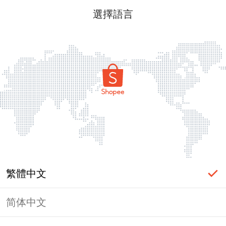
選擇語言
繁體中文
简体中文
頁面無法顯示