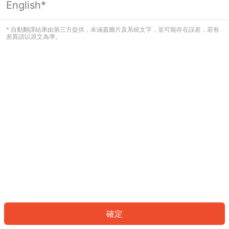
English*
發生錯誤！請登入並再試一次或回到主
頁。
* 自動翻譯結果由第三方提供，未涵蓋圖片及系統文字，並可能存在誤差，若有
差異請以原文為準。
登入
返回首頁
確定
ID: 125230c56c7-5193-4905-afcf-73cd0e9bec8a