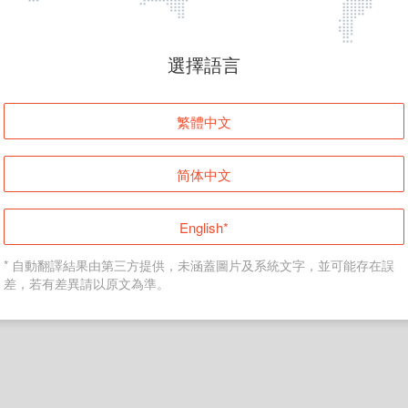
頁面無法顯示
選擇語言
發生錯誤！請登入並再試一次或回到主頁。
繁體中文
登入
简体中文
返回首頁
English*
* 自動翻譯結果由第三方提供，未涵蓋圖片及系統文字，並可能存在誤
差，若有差異請以原文為準。