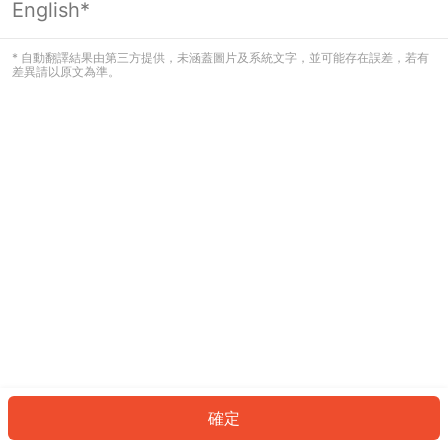
English*
發生錯誤！請登入並再試一次或回到主
頁。
* 自動翻譯結果由第三方提供，未涵蓋圖片及系統文字，並可能存在誤差，若有
差異請以原文為準。
登入
返回首頁
確定
ID: 6573274a19b-f936-4da1-8559-b2ae44b16178