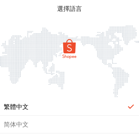
選擇語言
繁體中文
简体中文
頁面無法顯示