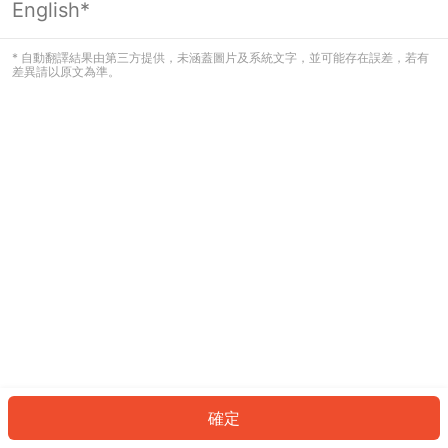
English*
發生錯誤！請登入並再試一次或回到主
頁。
* 自動翻譯結果由第三方提供，未涵蓋圖片及系統文字，並可能存在誤差，若有
差異請以原文為準。
登入
返回首頁
確定
ID: 660d1aada49-b3db-4c8e-b01d-2af4ad8e1974