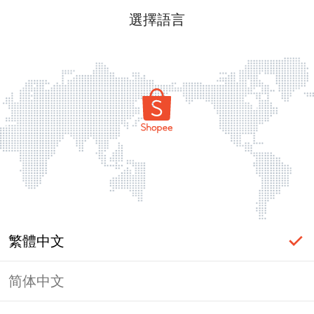
選擇語言
繁體中文
简体中文
頁面無法顯示