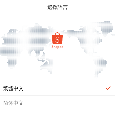
選擇語言
繁體中文
简体中文
頁面無法顯示