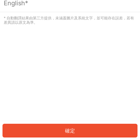
English*
發生錯誤！請登入並再試一次或回到主
頁。
* 自動翻譯結果由第三方提供，未涵蓋圖片及系統文字，並可能存在誤差，若有
差異請以原文為準。
登入
返回首頁
確定
ID: 726ade1034e-c7f8-4376-ae4e-1e9fc32e66d5