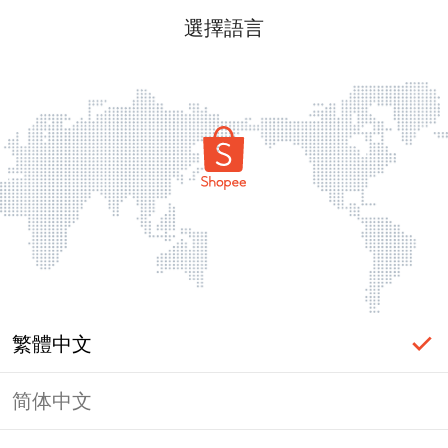
選擇語言
繁體中文
简体中文
頁面無法顯示