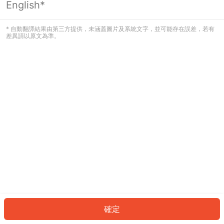
English*
發生錯誤！請登入並再試一次或回到主
頁。
* 自動翻譯結果由第三方提供，未涵蓋圖片及系統文字，並可能存在誤差，若有
差異請以原文為準。
登入
返回首頁
確定
ID: 4392a9c605-86db-4e14-9165-a5f368552938