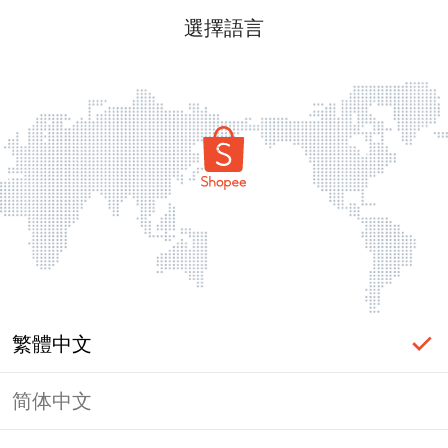
選擇語言
繁體中文
简体中文
頁面無法顯示