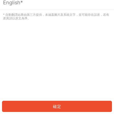
English*
發生錯誤！請登入並再試一次或回到主
頁。
* 自動翻譯結果由第三方提供，未涵蓋圖片及系統文字，並可能存在誤差，若有
差異請以原文為準。
登入
返回首頁
確定
ID: 137f30adebe-109a-4fc3-9a93-512926da5908