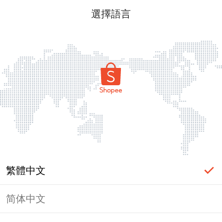
選擇語言
繁體中文
简体中文
頁面無法顯示