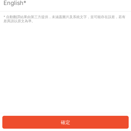
English*
發生錯誤！請登入並再試一次或回到主
頁。
* 自動翻譯結果由第三方提供，未涵蓋圖片及系統文字，並可能存在誤差，若有
差異請以原文為準。
登入
返回首頁
確定
ID: 5777382da50-1076-4f4a-b141-e2678957463d