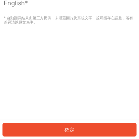
English*
發生錯誤！請登入並再試一次或回到主
頁。
* 自動翻譯結果由第三方提供，未涵蓋圖片及系統文字，並可能存在誤差，若有
差異請以原文為準。
登入
返回首頁
確定
ID: 9867dfe501f-00c8-49c8-874f-67115b438fcc