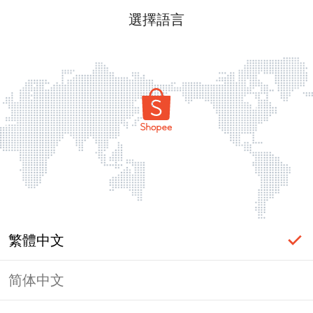
選擇語言
繁體中文
简体中文
頁面無法顯示