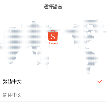
選擇語言
繁體中文
简体中文
頁面無法顯示