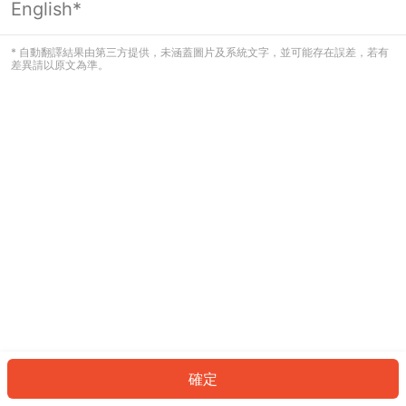
English*
發生錯誤！請登入並再試一次或回到主
頁。
* 自動翻譯結果由第三方提供，未涵蓋圖片及系統文字，並可能存在誤差，若有
差異請以原文為準。
登入
返回首頁
確定
ID: 4076e63054-7c18-4d18-ba9c-99c3e699e55f