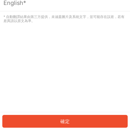
English*
發生錯誤！請登入並再試一次或回到主
頁。
* 自動翻譯結果由第三方提供，未涵蓋圖片及系統文字，並可能存在誤差，若有
差異請以原文為準。
登入
返回首頁
確定
ID: 5123780921b-066a-4def-8238-42ff19c211e3