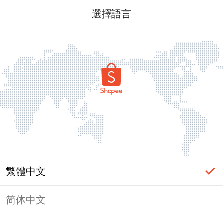
選擇語言
繁體中文
简体中文
頁面無法顯示