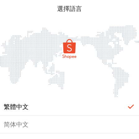
選擇語言
繁體中文
简体中文
頁面無法顯示