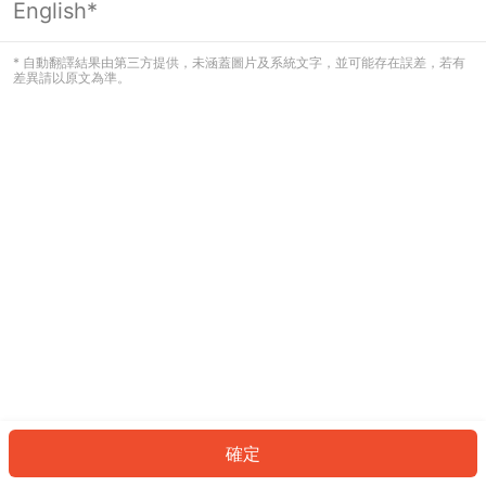
English*
發生錯誤！請登入並再試一次或回到主
頁。
* 自動翻譯結果由第三方提供，未涵蓋圖片及系統文字，並可能存在誤差，若有
差異請以原文為準。
登入
返回首頁
確定
ID: 521bc7d3382-9261-436d-945d-36277eb9675d