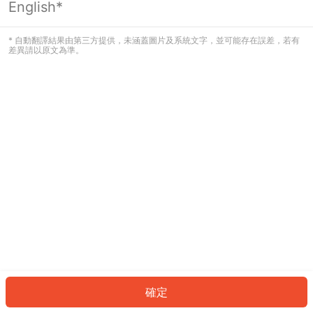
English*
發生錯誤！請登入並再試一次或回到主
頁。
* 自動翻譯結果由第三方提供，未涵蓋圖片及系統文字，並可能存在誤差，若有
差異請以原文為準。
登入
返回首頁
確定
ID: 1047f75a312-93b4-4cf9-a8d0-e6a6c5e7216f