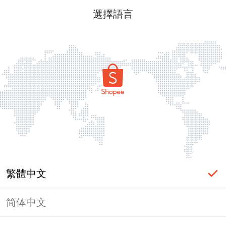
選擇語言
繁體中文
简体中文
頁面無法顯示