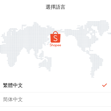
選擇語言
繁體中文
简体中文
頁面無法顯示