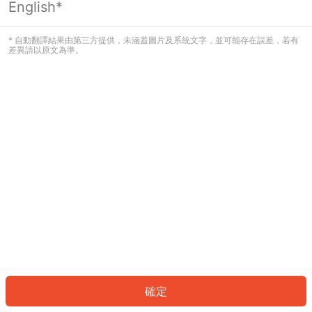
English*
發生錯誤！請登入並再試一次或回到主
頁。
* 自動翻譯結果由第三方提供，未涵蓋圖片及系統文字，並可能存在誤差，若有
差異請以原文為準。
登入
返回首頁
確定
ID: 271ab42a851-2cb8-4be6-8396-98b23cd609cf