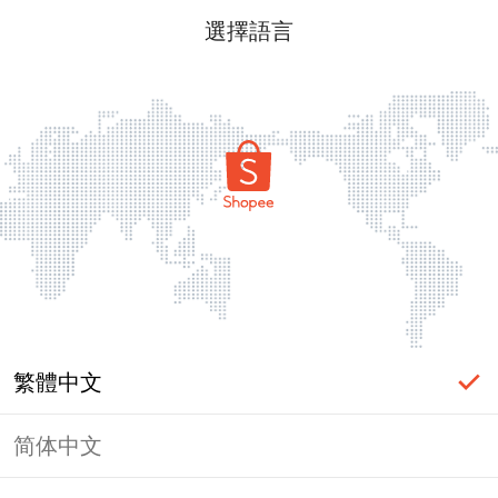
選擇語言
繁體中文
简体中文
頁面無法顯示