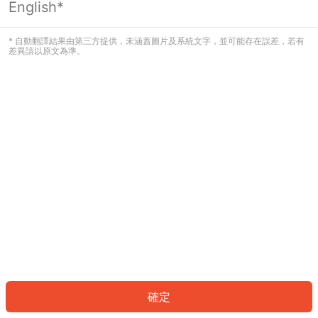
English*
發生錯誤！請登入並再試一次或回到主
頁。
* 自動翻譯結果由第三方提供，未涵蓋圖片及系統文字，並可能存在誤差，若有
差異請以原文為準。
登入
返回首頁
確定
ID: 4156cdabe13-67eb-4233-a07a-d50eae726226