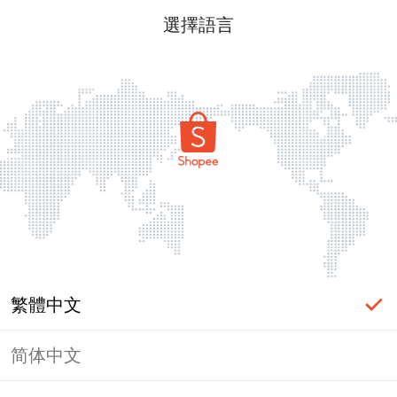
選擇語言
繁體中文
简体中文
頁面無法顯示