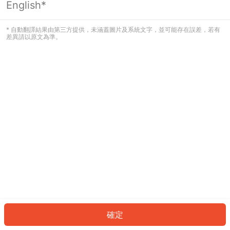
English*
發生錯誤！請登入並再試一次或回到主
頁。
* 自動翻譯結果由第三方提供，未涵蓋圖片及系統文字，並可能存在誤差，若有
差異請以原文為準。
登入
返回首頁
確定
ID: 7623dcfbb1d-86b6-471e-9d12-fcddc1199440