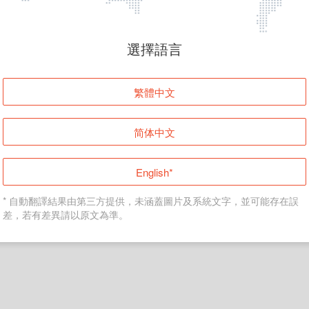
頁面無法顯示
選擇語言
發生錯誤！請登入並再試一次或回到主頁。
繁體中文
登入
简体中文
返回首頁
English*
* 自動翻譯結果由第三方提供，未涵蓋圖片及系統文字，並可能存在誤
差，若有差異請以原文為準。