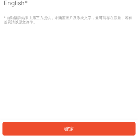
English*
發生錯誤！請登入並再試一次或回到主
頁。
* 自動翻譯結果由第三方提供，未涵蓋圖片及系統文字，並可能存在誤差，若有
差異請以原文為準。
登入
返回首頁
確定
ID: 474f1fbe060-2900-4818-af65-d39f76785f1e