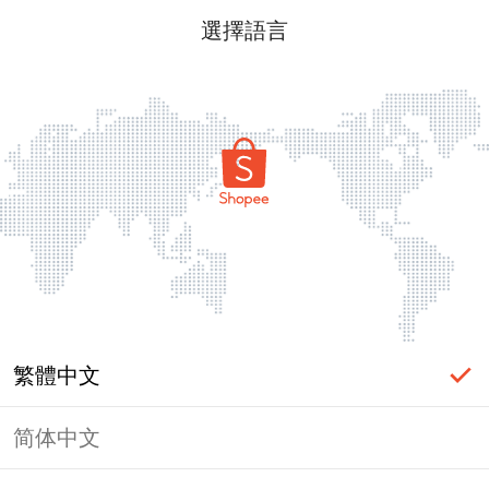
選擇語言
繁體中文
简体中文
頁面無法顯示