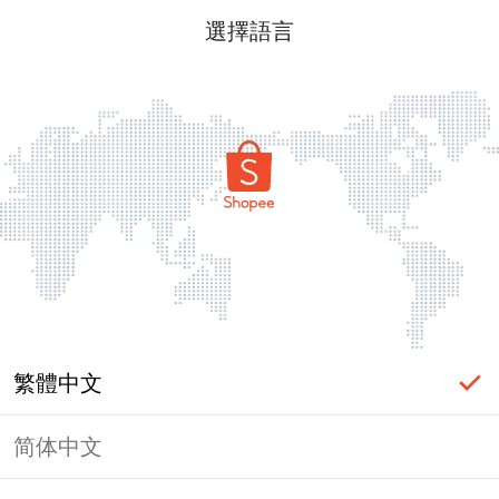
選擇語言
繁體中文
简体中文
頁面無法顯示