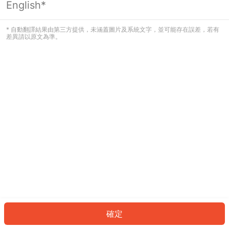
English*
發生錯誤！請登入並再試一次或回到主
頁。
* 自動翻譯結果由第三方提供，未涵蓋圖片及系統文字，並可能存在誤差，若有
差異請以原文為準。
登入
返回首頁
確定
ID: 358b9221298-f17a-4a92-8c29-121d93135002